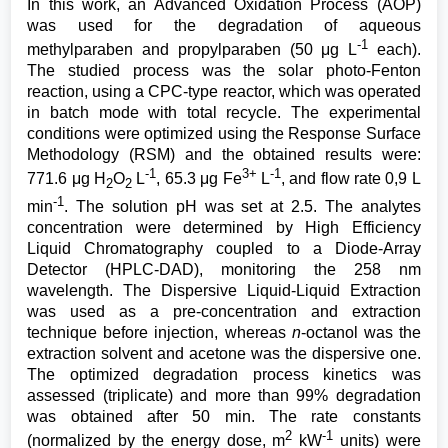
In this work, an Advanced Oxidation Process (AOP)
was used for the degradation of aqueous
-1
methylparaben and propylparaben (50 μg L
each).
The studied process was the solar photo-Fenton
reaction, using a CPC-type reactor, which was operated
in batch mode with total recycle. The experimental
conditions were optimized using the Response Surface
Methodology (RSM) and the obtained results were:
-1
3+
-1
771.6 μg H
O
L
, 65.3 μg Fe
L
, and flow rate 0,9 L
2
2
-1
min
. The solution pH was set at 2.5. The analytes
concentration were determined by High Efficiency
Liquid Chromatography coupled to a Diode-Array
Detector (HPLC-DAD), monitoring the 258 nm
wavelength. The Dispersive Liquid-Liquid Extraction
was used as a pre-concentration and extraction
technique before injection, whereas
n
-octanol was the
extraction solvent and acetone was the dispersive one.
The optimized degradation process kinetics was
assessed (triplicate) and more than 99% degradation
was obtained after 50 min. The rate constants
2
-1
(normalized by the energy dose, m
kW
units) were