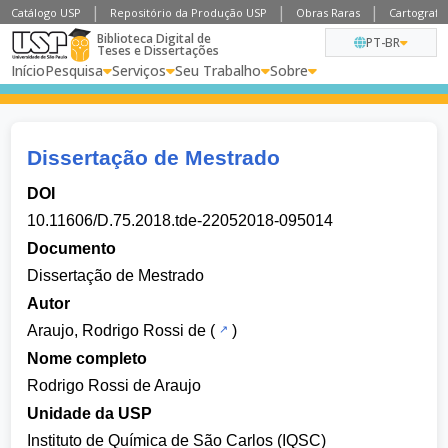
Catálogo USP
Repositório da Produção USP
Obras Raras
Cartografia
Biblioteca Digital de
PT-BR
Teses e Dissertações
Início
Pesquisa
Serviços
Seu Trabalho
Sobre
Dissertação de Mestrado
DOI
10.11606/D.75.2018.tde-22052018-095014
Documento
Dissertação de Mestrado
Autor
Araujo, Rodrigo Rossi de
(
)
Nome completo
Rodrigo Rossi de Araujo
Unidade da USP
Instituto de Química de São Carlos (IQSC)