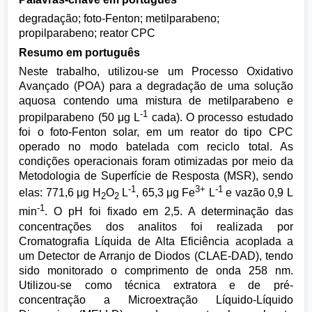
degradação; foto-Fenton; metilparabeno;
propilparabeno; reator CPC
Resumo em português
Neste trabalho, utilizou-se um Processo Oxidativo
Avançado (POA) para a degradação de uma solução
aquosa contendo uma mistura de metilparabeno e
-1
propilparabeno (50 μg L
cada). O processo estudado
foi o foto-Fenton solar, em um reator do tipo CPC
operado no modo batelada com reciclo total. As
condições operacionais foram otimizadas por meio da
Metodologia de Superfície de Resposta (MSR), sendo
-1
3+
-1
elas: 771,6 μg H
O
L
, 65,3 μg Fe
L
e vazão 0,9 L
2
2
-1
min
. O pH foi fixado em 2,5. A determinação das
concentrações dos analitos foi realizada por
Cromatografia Líquida de Alta Eficiência acoplada a
um Detector de Arranjo de Diodos (CLAE-DAD), tendo
sido monitorado o comprimento de onda 258 nm.
Utilizou-se como técnica extratora e de pré-
concentração a Microextração Líquido-Líquido