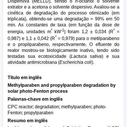
Dispersiva (MELLD), sendo o
n
-octanol o solvente
extrator e a acetona o solvente dispersivo. Avaliou-se a
cinética de degradação do processo otimizado (em
triplicata), obtendo-se uma degradação > 99% em 50
min. As constantes de taxa (em função da dose de
²
-1
²
energia, unidades m
kW
) foram 1,2 ± 0,034 (R
=
²
0,987) e 1,1 ± 0,042 (R
= 0,979) para o metilparabeno
e o propilparabeno, respectivamente. O efluente do
reator mostrou-se biologicamente inativo, tendo sido
testadas sua ecotoxicidade (
Lactuca sativa
) e sua
atividade antimicrobiana (
Escherichia coli
).
Título em inglês
Methylparaben and propylparaben degradation by
solar photo-Fenton process
Palavras-chave em inglês
CPC reactor; degradation; methylparaben; photo-
Fenton; propylparaben
Resumo em inglês