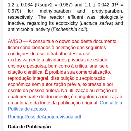
2
1.2 ± 0.034 (Rsup>2 = 0.987) and 1.1 ± 0.042 (R
=
0.979) for methylparaben and propylparaben,
respectively. The reactor effluent was biologically
inactive, regarding its ecotoxicity (
Lactuca sativa
) and
antimicrobial activity (
Escherichia coli
).
AVISO — A consulta e o download deste documento
ficam condicionados à aceitação das seguintes
condições de uso: o trabalho destina-se
exclusivamente a atividades privadas de estudo,
ensino e pesquisa, bem como à crítica, análise e
citação científica. É proibida sua comercialização,
reprodução integral, distribuição ou exploração
econômica sem autorização prévia, expressa e por
escrito da pessoa autora. Na utilização ou citação de
qualquer parte do documento, é obrigatória a indicação
da autoria e da fonte da publicação original.
Consulte a
Política de acesso.
RodrigoRossideAraujorevisada.pdf
Data de Publicação