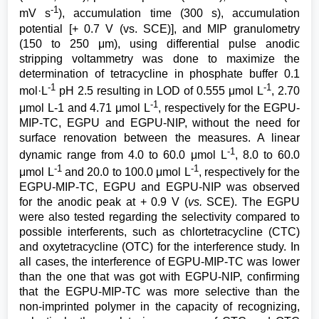
-1
mV s
), accumulation time (300 s), accumulation
potential [+ 0.7 V (vs. SCE)], and MIP granulometry
(150 to 250 μm), using differential pulse anodic
stripping voltammetry was done to maximize the
determination of tetracycline in phosphate buffer 0.1
-1
-1
mol·L
pH 2.5 resulting in LOD of 0.555 μmol L
, 2.70
-1
μmol L-1 and 4.71 μmol L
, respectively for the EGPU-
MIP-TC, EGPU and EGPU-NIP, without the need for
surface renovation between the measures. A linear
-1
dynamic range from 4.0 to 60.0 μmol L
, 8.0 to 60.0
-1
-1
μmol L
and 20.0 to 100.0 μmol L
, respectively for the
EGPU-MIP-TC, EGPU and EGPU-NIP was observed
for the anodic peak at + 0.9 V (
vs.
SCE). The EGPU
were also tested regarding the selectivity compared to
possible interferents, such as chlortetracycline (CTC)
and oxytetracycline (OTC) for the interference study. In
all cases, the interference of EGPU-MIP-TC was lower
than the one that was got with EGPU-NIP, confirming
that the EGPU-MIP-TC was more selective than the
non-imprinted polymer in the capacity of recognizing,