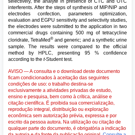
selectively, the analyte in presence of CTC and OTC
interferents. After the steps of synthesis of MIP/NIP and
electrodes confection, parameters optimization,
evaluation and EGPU sensitivity and selectivity studies,
the electrodes were submitted to the application in two
commercial drugs containing 500 mg of tetracycline
®
cloridrate, TetraMed
and generic; and a synthetic urine
sample. The results were compared to the official
method by HPLC, presenting 95 % confidence
according to the
t
-Student test.
AVISO — A consulta e o download deste documento
ficam condicionados à aceitação das seguintes
condições de uso: o trabalho destina-se
exclusivamente a atividades privadas de estudo,
ensino e pesquisa, bem como à crítica, análise e
citação científica. É proibida sua comercialização,
reprodução integral, distribuição ou exploração
econômica sem autorização prévia, expressa e por
escrito da pessoa autora. Na utilização ou citação de
qualquer parte do documento, é obrigatória a indicação
da autoria e da fonte da publicação original.
Consulte a