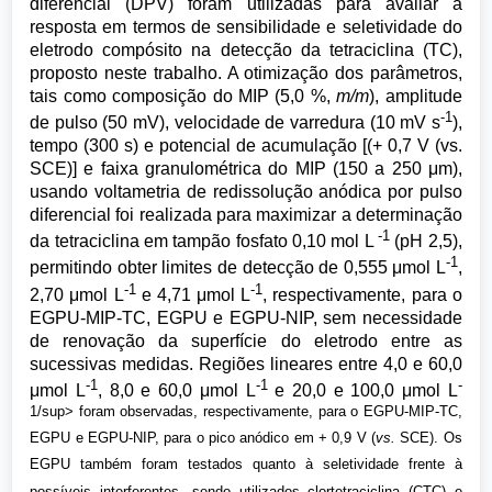
diferencial (DPV) foram utilizadas para avaliar a
resposta em termos de sensibilidade e seletividade do
eletrodo compósito na detecção da tetraciclina (TC),
proposto neste trabalho. A otimização dos parâmetros,
tais como composição do MIP (5,0 %,
m/m
), amplitude
-1
de pulso (50 mV), velocidade de varredura (10 mV s
),
tempo (300 s) e potencial de acumulação [(+ 0,7 V (vs.
SCE)] e faixa granulométrica do MIP (150 a 250 μm),
usando voltametria de redissolução anódica por pulso
diferencial foi realizada para maximizar a determinação
-1
da tetraciclina em tampão fosfato 0,10 mol L
(pH 2,5),
-1
permitindo obter limites de detecção de 0,555 μmol L
,
-1
-1
2,70 μmol L
e 4,71 μmol L
, respectivamente, para o
EGPU-MIP-TC, EGPU e EGPU-NIP, sem necessidade
de renovação da superfície do eletrodo entre as
sucessivas medidas. Regiões lineares entre 4,0 e 60,0
-1
-1
-
μmol L
, 8,0 e 60,0 μmol L
e 20,0 e 100,0 μmol L
1/sup> foram observadas, respectivamente, para o EGPU-MIP-TC,
EGPU e EGPU-NIP, para o pico anódico em + 0,9 V (
vs.
SCE). Os
EGPU também foram testados quanto à seletividade frente à
possíveis interferentes, sendo utilizados clortetraciclina (CTC) e