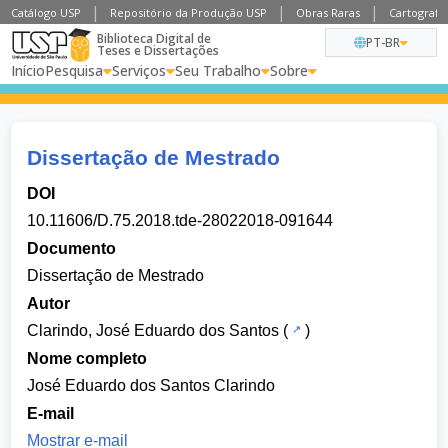
Catálogo USP
Repositório da Produção USP
Obras Raras
Cartografia
Biblioteca Digital de
PT-BR
Teses e Dissertações
Início
Pesquisa
Serviços
Seu Trabalho
Sobre
Dissertação de Mestrado
DOI
10.11606/D.75.2018.tde-28022018-091644
Documento
Dissertação de Mestrado
Autor
Clarindo, José Eduardo dos Santos
(
)
Nome completo
José Eduardo dos Santos Clarindo
E-mail
Mostrar e-mail