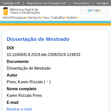
Catálogo USP
Repositório da Produção USP
Obras Raras
Cartografia
Biblioteca Digital de
PT-BR
Teses e Dissertações
Início
Pesquisa
Serviços
Seu Trabalho
Sobre
Dissertação de Mestrado
DOI
10.11606/D.8.2024.tde-23082024-124833
Documento
Dissertação de Mestrado
Autor
Pires, Karen Rizzato
(
)
Nome completo
Karen Rizzato Pires
E-mail
Mostrar e-mail