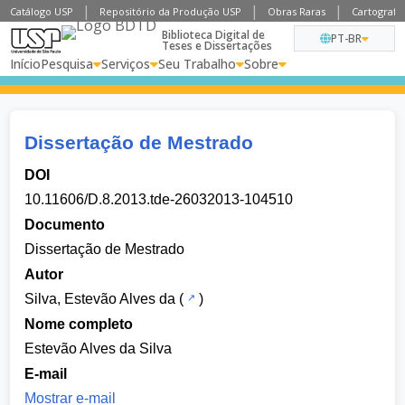
Catálogo USP
Repositório da Produção USP
Obras Raras
Cartografia
Biblioteca Digital de
PT-BR
Teses e Dissertações
Início
Pesquisa
Serviços
Seu Trabalho
Sobre
Dissertação de Mestrado
DOI
10.11606/D.8.2013.tde-26032013-104510
Documento
Dissertação de Mestrado
Autor
Silva, Estevão Alves da
(
)
Nome completo
Estevão Alves da Silva
E-mail
Mostrar e-mail