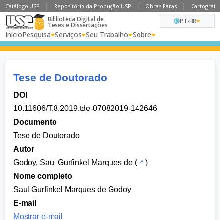
Catálogo USP
Repositório da Produção USP
Obras Raras
Cartografia
Biblioteca Digital de
PT-BR
Teses e Dissertações
Início
Pesquisa
Serviços
Seu Trabalho
Sobre
Tese de Doutorado
DOI
10.11606/T.8.2019.tde-07082019-142646
Documento
Tese de Doutorado
Autor
Godoy, Saul Gurfinkel Marques de
(
)
Nome completo
Saul Gurfinkel Marques de Godoy
E-mail
Mostrar e-mail