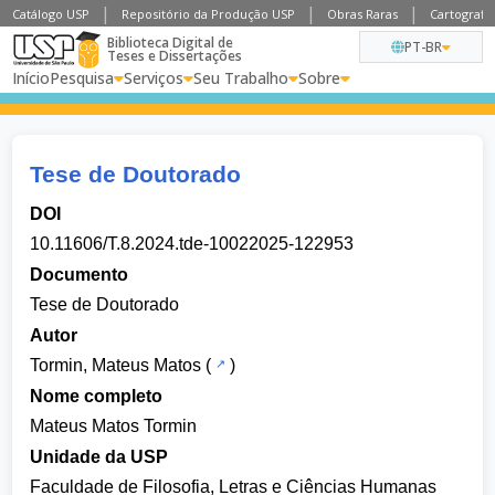
Catálogo USP
Repositório da Produção USP
Obras Raras
Cartografia
Biblioteca Digital de
PT-BR
Teses e Dissertações
Início
Pesquisa
Serviços
Seu Trabalho
Sobre
Tese de Doutorado
DOI
10.11606/T.8.2024.tde-10022025-122953
Documento
Tese de Doutorado
Autor
Tormin, Mateus Matos
(
)
Nome completo
Mateus Matos Tormin
Unidade da USP
Faculdade de Filosofia, Letras e Ciências Humanas