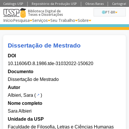
Catálogo USP
Repositório da Produção USP
Obras Raras
Cartografia
Biblioteca Digital de
PT-BR
Teses e Dissertações
Início
Pesquisa
Serviços
Seu Trabalho
Sobre
Dissertação de Mestrado
DOI
10.11606/D.8.1986.tde-31032022-150620
Documento
Dissertação de Mestrado
Autor
Albieri, Sara
(
)
Nome completo
Sara Albieri
Unidade da USP
Faculdade de Filosofia, Letras e Ciências Humanas