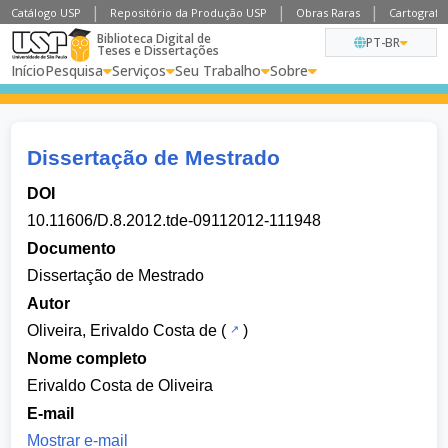
Catálogo USP
Repositório da Produção USP
Obras Raras
Cartografia
Biblioteca Digital de
PT-BR
Teses e Dissertações
Início
Pesquisa
Serviços
Seu Trabalho
Sobre
Dissertação de Mestrado
DOI
10.11606/D.8.2012.tde-09112012-111948
Documento
Dissertação de Mestrado
Autor
Oliveira, Erivaldo Costa de
(
)
Nome completo
Erivaldo Costa de Oliveira
E-mail
Mostrar e-mail