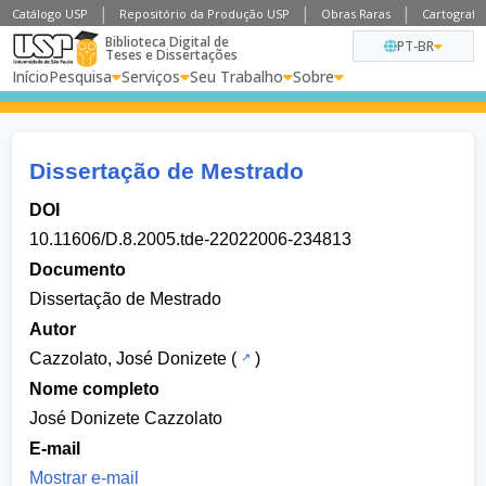
Catálogo USP
Repositório da Produção USP
Obras Raras
Cartografia
Biblioteca Digital de
PT-BR
Teses e Dissertações
Início
Pesquisa
Serviços
Seu Trabalho
Sobre
Dissertação de Mestrado
DOI
10.11606/D.8.2005.tde-22022006-234813
Documento
Dissertação de Mestrado
Autor
Cazzolato, José Donizete
(
)
Nome completo
José Donizete Cazzolato
E-mail
Mostrar e-mail