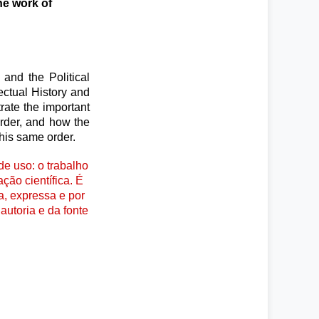
he work of
and the Political
ectual History and
trate the important
order, and how the
this same order.
e uso: o trabalho
ção científica. É
a, expressa e por
autoria e da fonte