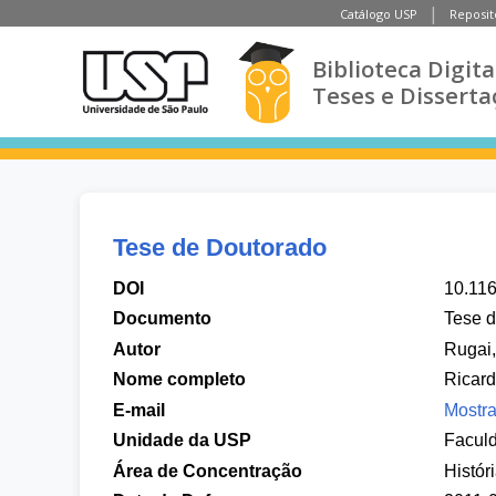
Catálogo USP
Reposit
Biblioteca Digita
Teses e Disserta
Tese de Doutorado
DOI
10.11
Documento
Tese 
Autor
Rugai
Nome completo
Ricar
E-mail
Mostra
Unidade da USP
Faculd
Área de Concentração
Histór