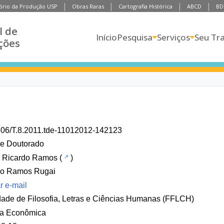
ório da Produção USP
Obras Raras
Cartografia Histórica
ABCD
BD
l de
Início
Pesquisa
Serviços
Seu Tr
ções
606/T.8.2011.tde-11012012-142123
de Doutorado
, Ricardo Ramos
(
)
do Ramos Rugai
r e-mail
ade de Filosofia, Letras e Ciências Humanas (FFLCH)
ia Econômica