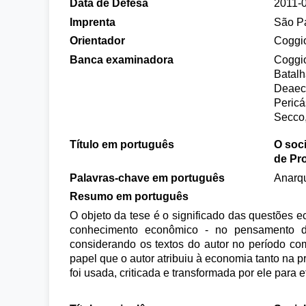
Data de Defesa
2011-
Imprenta
São P
Orientador
Coggio
Banca examinadora
Coggio
Batalh
Deaect
Pericá
Secco,
Título em português
O soc
de Pr
Palavras-chave em português
Anarqu
Resumo em português
O objeto da tese é o significado das questões 
conhecimento econômico - no pensamento de
considerando os textos do autor no período com
papel que o autor atribuiu à economia tanto na 
foi usada, criticada e transformada por ele para