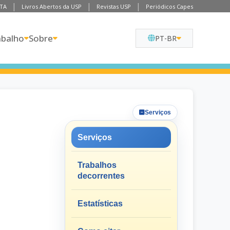
TA
Livros Abertos da USP
Revistas USP
Periódicos Capes
abalho
Sobre
PT-BR
Serviços
Serviços
Trabalhos
decorrentes
Estatísticas