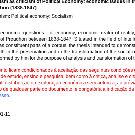
ism as criticism of Political Economy: economic issues in t
hon (1838-1847)
ism; Political economy; Socialism
 economic questions - of economy, economic realm of reality, 
 Proudhon between 1838-1847. Situated in the field of Intell
 as constituent parts of a corpus, the thesis intended to demons
oth in the preservation and in the transformation of the social 
ormed by him for the purpose of analysis and transformation of 
to ficam condicionados à aceitação das seguintes condições d
de estudo, ensino e pesquisa, bem como à crítica, análise e cita
al, distribuição ou exploração econômica sem autorização prévi
ão de qualquer parte do documento, é obrigatória a indicação da 
esso.
01-11