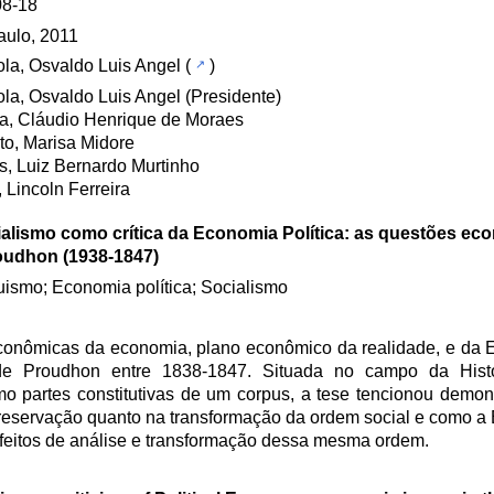
08-18
aulo, 2011
la, Osvaldo Luis Angel
(
)
la, Osvaldo Luis Angel (Presidente)
a, Cláudio Henrique de Moraes
o, Marisa Midore
s, Luiz Bernardo Murtinho
 Lincoln Ferreira
ialismo como crítica da Economia Política: as questões ec
oudhon (1938-1847)
ismo; Economia política; Socialismo
econômicas da economia, plano econômico da realidade, e da E
 Proudhon entre 1838-1847. Situada no campo da Histór
o partes constitutivas de um corpus, a tese tencionou demons
preservação quanto na transformação da ordem social e como a
 efeitos de análise e transformação dessa mesma ordem.