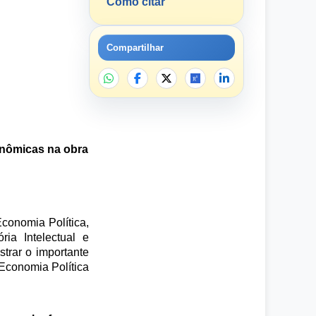
Como citar
Compartilhar
onômicas na obra
conomia Política,
ia Intelectual e
trar o importante
 Economia Política