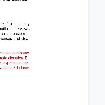
ecific oral history
ilt on interviews
 a northeastern in
eriences and clear
e uso: o trabalho
ção científica. É
a, expressa e por
autoria e da fonte