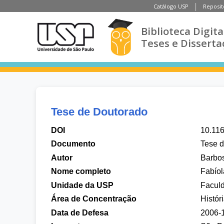
Catálogo USP
Reposit
Biblioteca Digita
Teses e Disserta
Tese de Doutorado
DOI
10.11
Documento
Tese 
Autor
Barbos
Nome completo
Fabío
Unidade da USP
Faculd
Área de Concentração
Histór
Data de Defesa
2006-