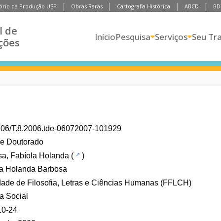
ório da Produção USP
Obras Raras
Cartografia Histórica
ABCD
BD
l de
Início
Pesquisa
Serviços
Seu Tr
ções
606/T.8.2006.tde-06072007-101929
de Doutorado
a, Fabíola Holanda
(
)
la Holanda Barbosa
ade de Filosofia, Letras e Ciências Humanas (FFLCH)
ia Social
10-24