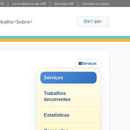
TA
Livros Abertos da USP
Revistas USP
Periódicos Capes
abalho
Sobre
PT-BR
Serviços
Serviços
Trabalhos
decorrentes
Estatísticas