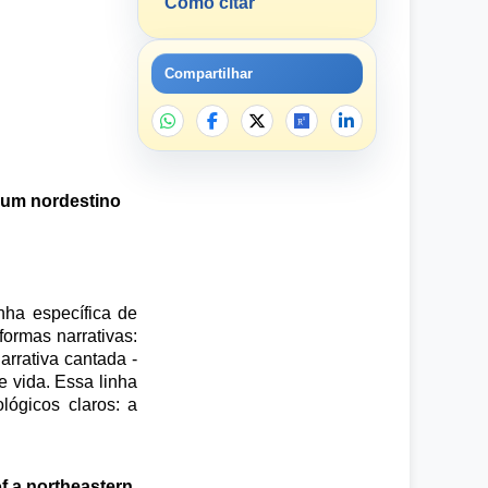
Como citar
Compartilhar
e um nordestino
nha específica de
formas narrativas:
arrativa cantada -
e vida. Essa linha
lógicos claros: a
f a northeastern