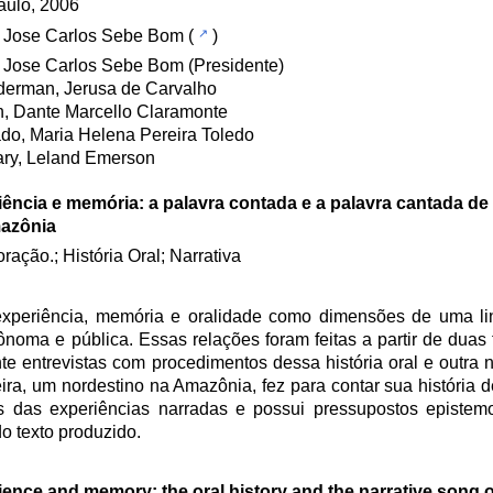
aulo, 2006
, Jose Carlos Sebe Bom
(
)
 Jose Carlos Sebe Bom (Presidente)
derman, Jerusa de Carvalho
n, Dante Marcello Claramonte
o, Maria Helena Pereira Toledo
ry, Leland Emerson
iência e memória: a palavra contada e a palavra cantada d
azônia
ração.; História Oral; Narrativa
xperiência, memória e oralidade como dimensões de uma li
ônoma e pública. Essas relações foram feitas a partir de duas 
 entrevistas com procedimentos dessa história oral e outra n
ra, um nordestino na Amazônia, fez para contar sua história d
vos das experiências narradas e possui pressupostos epistemo
o texto produzido.
ence and memory: the oral history and the narrative song o