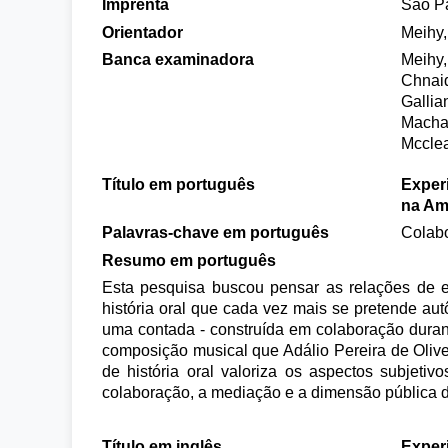
Imprenta
São P
Orientador
Meihy
Banca examinadora
Meihy,
Chnai
Gallia
Machad
Mcclea
Título em português
Exper
na Am
Palavras-chave em português
Colabo
Resumo em português
Esta pesquisa buscou pensar as relações de e
história oral que cada vez mais se pretende aut
uma contada - construída em colaboração durante
composição musical que Adálio Pereira de Olivei
de história oral valoriza os aspectos subjeti
colaboração, a mediação e a dimensão pública d
Título em inglês
Experi