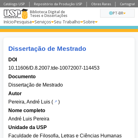
Catálogo USP
Repositório da Produção USP
Obras Raras
Cartografia
Biblioteca Digital de
PT-BR
Teses e Dissertações
Início
Pesquisa
Serviços
Seu Trabalho
Sobre
Dissertação de Mestrado
DOI
10.11606/D.8.2007.tde-10072007-114453
Documento
Dissertação de Mestrado
Autor
Pereira, André Luis
(
)
Nome completo
André Luis Pereira
Unidade da USP
Faculdade de Filosofia, Letras e Ciências Humanas