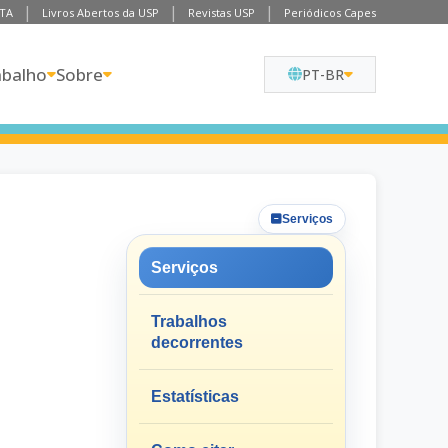
TA
Livros Abertos da USP
Revistas USP
Periódicos Capes
abalho
Sobre
PT-BR
Serviços
Serviços
Trabalhos
decorrentes
Estatísticas