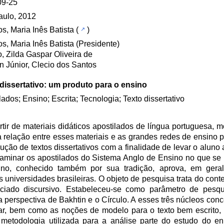
09-25
aulo, 2012
, Maria Inês Batista
(
)
, Maria Inês Batista (Presidente)
, Zilda Gaspar Oliveira de
 Júnior, Clecio dos Santos
dissertativo: um produto para o ensino
lados; Ensino; Escrita; Tecnologia; Texto dissertativo
rtir de materiais didáticos apostilados de língua portuguesa, m
ta relação entre esses materiais e as grandes redes de ensino 
ão de textos dissertativos com a finalidade de levar o aluno
examinar os apostilados do Sistema Anglo de Ensino no que se 
sino, conhecido também por sua tradição, aprova, em geral
 universidades brasileiras. O objeto de pesquisa trata do con
nciado discursivo. Estabeleceu-se como parâmetro de pesqu
na perspectiva de Bakhtin e o Círculo. A esses três núcleos conc
ular, bem como as noções de modelo para o texto bem escrito, 
 metodologia utilizada para a análise parte do estudo do e