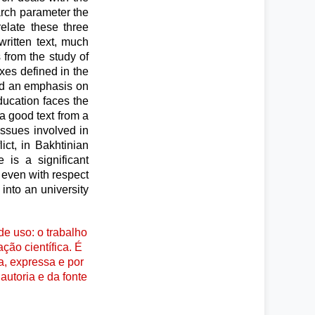
earch parameter the
relate these three
ritten text, much
from the study of
xes defined in the
und an emphasis on
ducation faces the
 a good text from a
issues involved in
lict, in Bakhtinian
 is a significant
 even with respect
 into an university
e uso: o trabalho
ção científica. É
a, expressa e por
autoria e da fonte