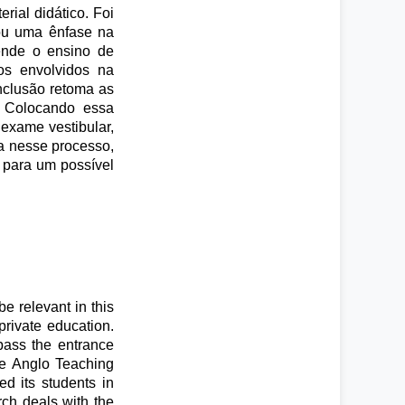
rial didático. Foi
tou uma ênfase na
ende o ensino de
os envolvidos na
onclusão retoma as
s. Colocando essa
 exame vestibular,
a nesse processo,
 para um possível
e relevant in this
private education.
 pass the entrance
he Anglo Teaching
ed its students in
rch deals with the