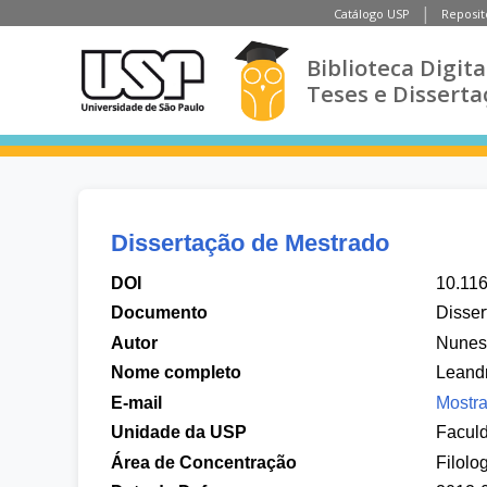
Catálogo USP
Reposit
Biblioteca Digita
Teses e Disserta
Dissertação de Mestrado
DOI
10.11
Documento
Disser
Autor
Nunes,
Nome completo
Leand
E-mail
Mostra
Unidade da USP
Faculd
Área de Concentração
Filolo