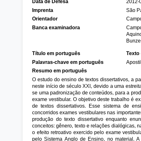
Data de Defesa
2012-
Imprenta
São P
Orientador
Campos
Banca examinadora
Campos
Aquino
Bunzen
Título em português
Texto 
Palavras-chave em português
Aposti
Resumo em português
O estudo do ensino de textos dissertativos, a pa
neste início de século XXI, devido a uma estrei
se uma padronização de conteúdos, para a produç
exame vestibular. O objetivo deste trabalho é 
de textos dissertativos. Esse sistema de en
concorridos exames vestibulares nas importantes
produção do texto dissertativo enquanto enu
conceitos: gênero, texto e relações dialógicas, 
o efeito retroativo exercido pelo exame vestib
pelo Sistema Anglo de Ensino, no material. A