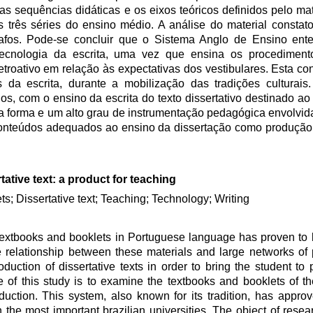
as sequências didáticas e os eixos teóricos definidos pelo mate
s três séries do ensino médio. A análise do material consta
rafos. Pode-se concluir que o Sistema Anglo de Ensino ent
tecnologia da escrita, uma vez que ensina os procediment
troativo em relação às expectativas dos vestibulares. Esta c
 da escrita, durante a mobilização das tradições culturai
s, com o ensino da escrita do texto dissertativo destinado ao
a forma e um alto grau de instrumentação pedagógica envolvid
e conteúdos adequados ao ensino da dissertação como produção
tative text: a product for teaching
ts; Dissertative text; Teaching; Technology; Writing
 textbooks and booklets in Portuguese language has proven to b
e relationship between these materials and large networks of 
oduction of dissertative texts in order to bring the student to
e of this study is to examine the textbooks and booklets of t
duction. This system, also known for its tradition, has approv
the most important brazilian universities. The object of resea