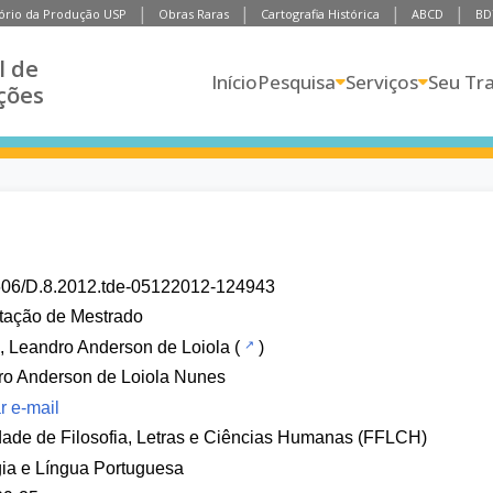
ório da Produção USP
Obras Raras
Cartografia Histórica
ABCD
BD
l de
Início
Pesquisa
Serviços
Seu Tr
ções
606/D.8.2012.tde-05122012-124943
tação de Mestrado
 Leandro Anderson de Loiola
(
)
ro Anderson de Loiola Nunes
r e-mail
ade de Filosofia, Letras e Ciências Humanas (FFLCH)
gia e Língua Portuguesa