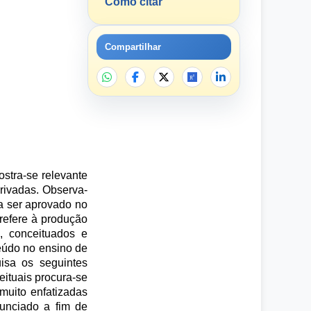
Como citar
Compartilhar
ostra-se relevante
privadas. Observa-
 a ser aprovado no
refere à produção
, conceituados e
teúdo no ensino de
isa os seguintes
eituais procura-se
muito enfatizadas
nunciado a fim de