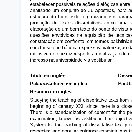
estabelecer possíveis relações dialógicas entre 
analisado um conjunto de 36 apostilas, para a
estrutura do bom texto, organizado em parág
produção de textos dissertativos como uma 
elaboração de um bom texto do ponto de vista re
questões envolvidas na aquisição de técnicas
constatação em confronto, em termos bakhtiniano
conclui-se que há uma expressiva valorização d
inclusive no que diz respeito à didatização d
ingresso na universidade via vestibular.
Título em inglês
Disser
Palavras-chave em inglês
Bookle
Resumo em inglês
Studying the teaching of dissertative texts from
beginning of century XXI, since there is a clos
There is a standardization of content for the pr
examination, known as vestibular. The objectiv
System for the teaching of dissertative text pro
respected and popular entrance examinations in 