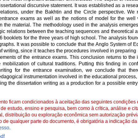
dissertational discursive statement. It was established as a res
relations, under the Bakhtin and the Circle perspective. We 
entrance exams as well as the notions of model for the well w
 the material. The methodology used in the analysis emerges 
logic relations between the teaching sequences and theoretical a
6 booklets for the three years of high school. The analysis fo
agraphs. It was possible to conclude that the Anglo System of E
of writing, since it teaches the procedures involved in preparing
rements of the entrance exams. This conclusion returns to the 
mobilization of cultural traditions. Putting this finding in conf
writing for the entrance examination, we conclude that there
dagogical instrumentation involved in the educational process,
ing the dissertation writing as a production for a possible entry
to ficam condicionados à aceitação das seguintes condições d
de estudo, ensino e pesquisa, bem como à crítica, análise e cita
al, distribuição ou exploração econômica sem autorização prévi
ão de qualquer parte do documento, é obrigatória a indicação da 
esso.
df