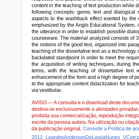
content in the teaching of text production while 
following concepts: genre, text and dialogical 
aspects to the washback effect exerted by the 
emphasized by the Anglo Educational System, in
the utterance in order to establish possible dia
courseware. The material analyzed consists of 3
the notions of the good text, organized into par
teaching of the dissertative text as a technology 
backdated standpoint in order to meet the requi
the acquisition of writing techniques, during the 
terms, with the teaching of dissertative text 
enhancement of the form and a high degree of pe
to the appropriate content didactization for teach
via vestibular.
AVISO — A consulta e o download deste documen
destina-se exclusivamente a atividades privadas 
proibida sua comercialização, reprodução integr
escrito da pessoa autora. Na utilização ou citaç
da publicação original.
Consulte a Política de ac
2012_LeandroAndersonDeLoiolaNunes_VCorr.p