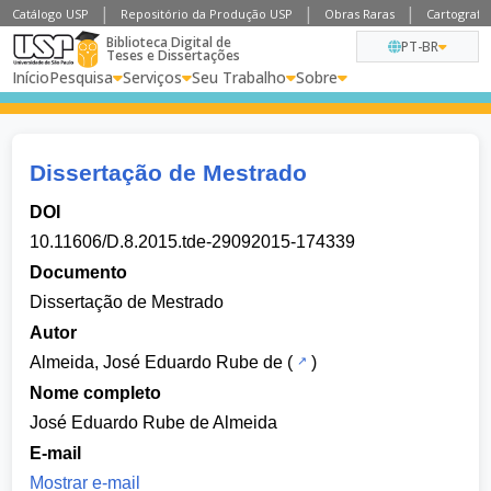
Catálogo USP
Repositório da Produção USP
Obras Raras
Cartografia
Biblioteca Digital de
PT-BR
Teses e Dissertações
Início
Pesquisa
Serviços
Seu Trabalho
Sobre
Dissertação de Mestrado
DOI
10.11606/D.8.2015.tde-29092015-174339
Documento
Dissertação de Mestrado
Autor
Almeida, José Eduardo Rube de
(
)
Nome completo
José Eduardo Rube de Almeida
E-mail
Mostrar e-mail