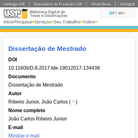
Catálogo USP
Repositório da Produção USP
Obras Raras
Cartografia
Biblioteca Digital de
PT-BR
Teses e Dissertações
Início
Pesquisa
Serviços
Seu Trabalho
Sobre
Dissertação de Mestrado
DOI
10.11606/D.8.2017.tde-19012017-134438
Documento
Dissertação de Mestrado
Autor
Ribeiro Junior, João Carlos
(
)
Nome completo
João Carlos Ribeiro Junior
E-mail
Mostrar e-mail