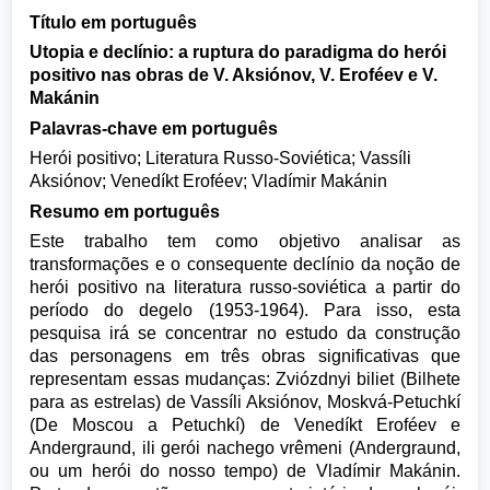
Título em português
Utopia e declínio: a ruptura do paradigma do herói
positivo nas obras de V. Aksiónov, V. Eroféev e V.
Makánin
Palavras-chave em português
Herói positivo; Literatura Russo-Soviética; Vassíli
Aksiónov; Venedíkt Eroféev; Vladímir Makánin
Resumo em português
Este trabalho tem como objetivo analisar as
transformações e o consequente declínio da noção de
herói positivo na literatura russo-soviética a partir do
período do degelo (1953-1964). Para isso, esta
pesquisa irá se concentrar no estudo da construção
das personagens em três obras significativas que
representam essas mudanças: Zviózdnyi biliet (Bilhete
para as estrelas) de Vassíli Aksiónov, Moskvá-Petuchkí
(De Moscou a Petuchkí) de Venedíkt Eroféev e
Andergraund, ili gerói nachego vrêmeni (Andergraund,
ou um herói do nosso tempo) de Vladímir Makánin.