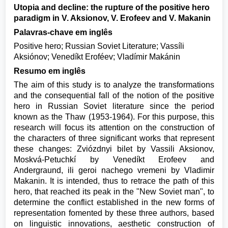
Utopia and decline: the rupture of the positive hero
paradigm in V. Aksionov, V. Erofeev and V. Makanin
Palavras-chave em inglês
Positive hero; Russian Soviet Literature; Vassíli
Aksiónov; Venedíkt Eroféev; Vladímir Makánin
Resumo em inglês
The aim of this study is to analyze the transformations
and the consequential fall of the notion of the positive
hero in Russian Soviet literature since the period
known as the Thaw (1953-1964). For this purpose, this
research will focus its attention on the construction of
the characters of three significant works that represent
these changes: Zviózdnyi bilet by Vassili Aksionov,
Moskvá-Petuchkí by Venedíkt Erofeev and
Andergraund, ili geroi nachego vremeni by Vladimir
Makanin. It is intended, thus to retrace the path of this
hero, that reached its peak in the "New Soviet man", to
determine the conflict established in the new forms of
representation fomented by these three authors, based
on linguistic innovations, aesthetic construction of