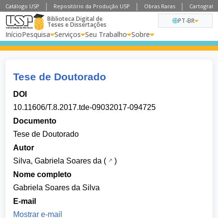
Catálogo USP
Repositório da Produção USP
Obras Raras
Cartografia
Biblioteca Digital de
PT-BR
Teses e Dissertações
Início
Pesquisa
Serviços
Seu Trabalho
Sobre
Tese de Doutorado
DOI
10.11606/T.8.2017.tde-09032017-094725
Documento
Tese de Doutorado
Autor
Silva, Gabriela Soares da
(
)
Nome completo
Gabriela Soares da Silva
E-mail
Mostrar e-mail