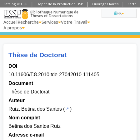
Catalogue USP
Depot de la Production USP
Ouvrages Rares
Cartogr
Bibliotheque Numerique de
FR
Theses et Dissertations
Accueil
Recherche
Services
Votre Travail
A propos
Thèse de Doctorat
DOI
10.11606/T.8.2010.tde-27042010-111405
Document
Thèse de Doctorat
Auteur
Ruiz, Betina dos Santos
(
)
Nom complet
Betina dos Santos Ruiz
Adresse e-mail