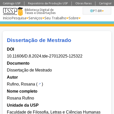
Catálogo USP
Repositório da Produção USP
Obras Raras
Cartografia
Biblioteca Digital de
PT-BR
Teses e Dissertações
Início
Pesquisa
Serviços
Seu Trabalho
Sobre
Dissertação de Mestrado
DOI
10.11606/D.8.2024.tde-27012025-125322
Documento
Dissertação de Mestrado
Autor
Rufino, Rosana
(
)
Nome completo
Rosana Rufino
Unidade da USP
Faculdade de Filosofia, Letras e Ciências Humanas