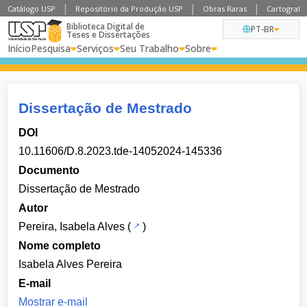
Catálogo USP
Repositório da Produção USP
Obras Raras
Cartografia
Biblioteca Digital de
PT-BR
Teses e Dissertações
Início
Pesquisa
Serviços
Seu Trabalho
Sobre
Dissertação de Mestrado
DOI
10.11606/D.8.2023.tde-14052024-145336
Documento
Dissertação de Mestrado
Autor
Pereira, Isabela Alves
(
)
Nome completo
Isabela Alves Pereira
E-mail
Mostrar e-mail