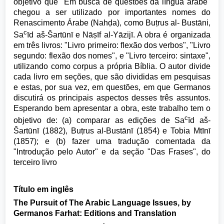
objetivo que "Em busca de questões da língua árabe"
chegou a ser utilizado por importantes nomes do
Renascimento Árabe (Nahḍa), como Buṭrus al- Bustāni,
c
Sa
īd aš-Šartūnī e Nāṣīf al-Yāzijī. A obra é organizada
em três livros: "Livro primeiro: flexão dos verbos", "Livro
segundo: flexão dos nomes", e "Livro terceiro: sintaxe",
utilizando como corpus a própria Bíblia. O autor divide
cada livro em seções, que são divididas em pesquisas
e estas, por sua vez, em questões, em que Germanos
discutirá os principais aspectos desses três assuntos.
Esperando bem apresentar a obra, este trabalho tem o
c
objetivo de: (a) comparar as edições de Sa
īd aš-
Šartūnī (1882), Buṭrus al-Bustānī (1854) e Tobia Mtīnī
(1857); e (b) fazer uma tradução comentada da
"Introdução pelo Autor" e da seção "Das Frases", do
terceiro livro
Título em inglês
The Pursuit of The Arabic Language Issues, by
Germanos Farhat: Editions and Translation