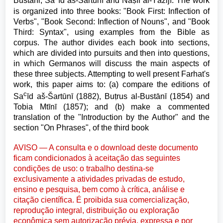
Bustāni, Sa
īd aš-Šartūnī and Nāṣīf al-Yāzijī. The work
is organized into three books: "Book First: Inflection of
Verbs", "Book Second: Inflection of Nouns", and "Book
Third: Syntax", using examples from the Bible as
corpus. The author divides each book into sections,
which are divided into pursuits and then into questions,
in which Germanos will discuss the main aspects of
these three subjects. Attempting to well present Farhat's
work, this paper aims to: (a) compare the editions of
c
Sa
īd aš-Šartūnī (1882), Buṭrus al-Bustānī (1854) and
Tobia Mtīnī (1857); and (b) make a commented
translation of the "Introduction by the Author" and the
section "On Phrases", of the third book
AVISO — A consulta e o download deste documento
ficam condicionados à aceitação das seguintes
condições de uso: o trabalho destina-se
exclusivamente a atividades privadas de estudo,
ensino e pesquisa, bem como à crítica, análise e
citação científica. É proibida sua comercialização,
reprodução integral, distribuição ou exploração
econômica sem autorização prévia, expressa e por