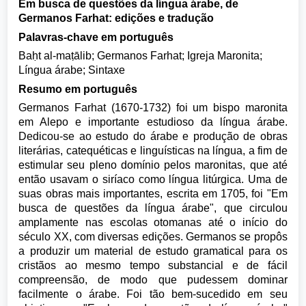
Em busca de questões da língua árabe, de
Germanos Farhat: edições e tradução
Palavras-chave em português
Baḥt al-maṭālib; Germanos Farhat; Igreja Maronita;
Língua árabe; Sintaxe
Resumo em português
Germanos Farhat (1670-1732) foi um bispo maronita
em Alepo e importante estudioso da língua árabe.
Dedicou-se ao estudo do árabe e produção de obras
literárias, catequéticas e linguísticas na língua, a fim de
estimular seu pleno domínio pelos maronitas, que até
então usavam o siríaco como língua litúrgica. Uma de
suas obras mais importantes, escrita em 1705, foi "Em
busca de questões da língua árabe", que circulou
amplamente nas escolas otomanas até o início do
século XX, com diversas edições. Germanos se propôs
a produzir um material de estudo gramatical para os
cristãos ao mesmo tempo substancial e de fácil
compreensão, de modo que pudessem dominar
facilmente o árabe. Foi tão bem-sucedido em seu