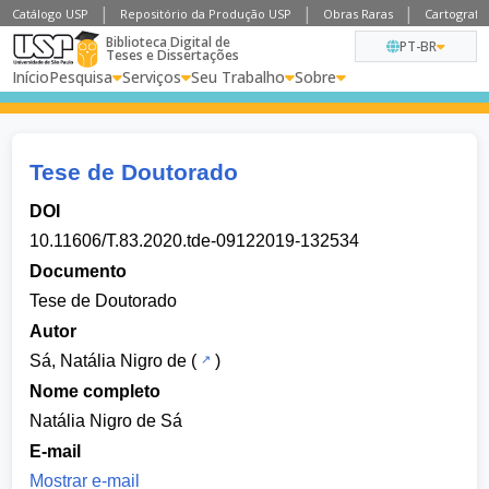
Catálogo USP
Repositório da Produção USP
Obras Raras
Cartografia
Biblioteca Digital de
PT-BR
Teses e Dissertações
Início
Pesquisa
Serviços
Seu Trabalho
Sobre
Tese de Doutorado
DOI
10.11606/T.83.2020.tde-09122019-132534
Documento
Tese de Doutorado
Autor
Sá, Natália Nigro de
(
)
Nome completo
Natália Nigro de Sá
E-mail
Mostrar e-mail