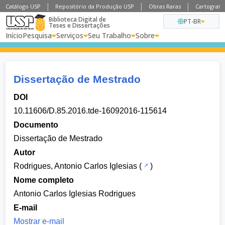
Catálogo USP
Repositório da Produção USP
Obras Raras
Cartografia
Biblioteca Digital de
PT-BR
Teses e Dissertações
Início
Pesquisa
Serviços
Seu Trabalho
Sobre
Dissertação de Mestrado
DOI
10.11606/D.85.2016.tde-16092016-115614
Documento
Dissertação de Mestrado
Autor
Rodrigues, Antonio Carlos Iglesias
(
)
Nome completo
Antonio Carlos Iglesias Rodrigues
E-mail
Mostrar e-mail