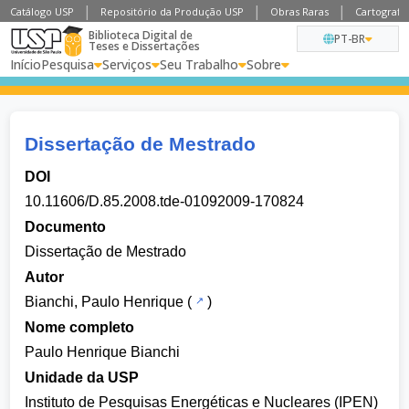
Catálogo USP
Repositório da Produção USP
Obras Raras
Cartografia
Biblioteca Digital de
PT-BR
Teses e Dissertações
Início
Pesquisa
Serviços
Seu Trabalho
Sobre
Dissertação de Mestrado
DOI
10.11606/D.85.2008.tde-01092009-170824
Documento
Dissertação de Mestrado
Autor
Bianchi, Paulo Henrique
(
)
Nome completo
Paulo Henrique Bianchi
Unidade da USP
Instituto de Pesquisas Energéticas e Nucleares (IPEN)