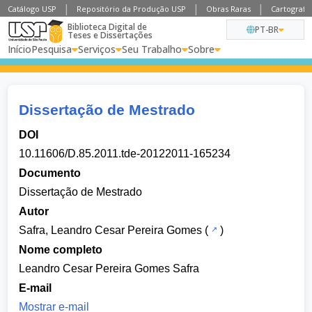
Catálogo USP
Repositório da Produção USP
Obras Raras
Cartografia
Biblioteca Digital de
PT-BR
Teses e Dissertações
Início
Pesquisa
Serviços
Seu Trabalho
Sobre
Dissertação de Mestrado
DOI
10.11606/D.85.2011.tde-20122011-165234
Documento
Dissertação de Mestrado
Autor
Safra, Leandro Cesar Pereira Gomes
(
)
Nome completo
Leandro Cesar Pereira Gomes Safra
E-mail
Mostrar e-mail