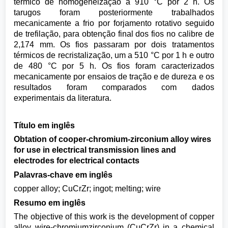
térmico de homogeneização a 910 °C por 2 h. Os
tarugos foram posteriormente trabalhados
mecanicamente a frio por forjamento rotativo seguido
de trefilação, para obtenção final dos fios no calibre de
2,174 mm. Os fios passaram por dois tratamentos
térmicos de recristalização, um a 510 °C por 1 h e outro
de 480 °C por 5 h. Os fios foram caracterizados
mecanicamente por ensaios de tração e de dureza e os
resultados foram comparados com dados
experimentais da literatura.
Título em inglês
Obtation of cooper-chromium-zirconium alloy wires
for use in electrical transmission lines and
electrodes for electrical contacts
Palavras-chave em inglês
copper alloy; CuCrZr; ingot; melting; wire
Resumo em inglês
The objective of this work is the development of copper
alloy wire-chromiumzirconium (CuCrZr) in a chemical