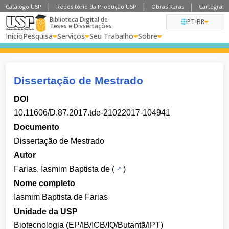
Catálogo USP
Repositório da Produção USP
Obras Raras
Cartografia
Biblioteca Digital de
PT-BR
Teses e Dissertações
Início
Pesquisa
Serviços
Seu Trabalho
Sobre
Dissertação de Mestrado
DOI
10.11606/D.87.2017.tde-21022017-104941
Documento
Dissertação de Mestrado
Autor
Farias, Iasmim Baptista de
(
)
Nome completo
Iasmim Baptista de Farias
Unidade da USP
Biotecnologia (EP/IB/ICB/IQ/Butantã/IPT)