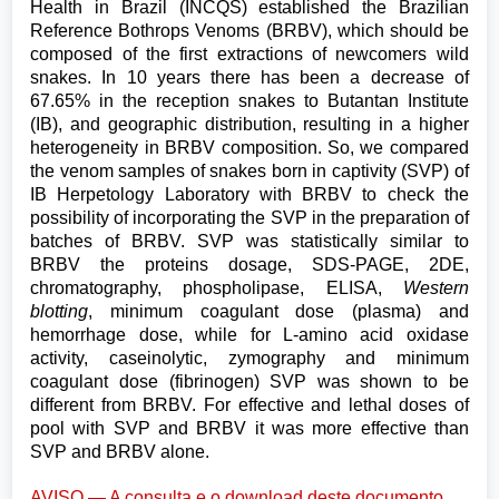
Health in Brazil (INCQS) established the Brazilian
Reference Bothrops Venoms (BRBV), which should be
composed of the first extractions of newcomers wild
snakes. In 10 years there has been a decrease of
67.65% in the reception snakes to Butantan Institute
(IB), and geographic distribution, resulting in a higher
heterogeneity in BRBV composition. So, we compared
the venom samples of snakes born in captivity (SVP) of
IB Herpetology Laboratory with BRBV to check the
possibility of incorporating the SVP in the preparation of
batches of BRBV. SVP was statistically similar to
BRBV the proteins dosage, SDS-PAGE, 2DE,
chromatography, phospholipase, ELISA,
Western
blotting
, minimum coagulant dose (plasma) and
hemorrhage dose, while for L-amino acid oxidase
activity, caseinolytic, zymography and minimum
coagulant dose (fibrinogen) SVP was shown to be
different from BRBV. For effective and lethal doses of
pool with SVP and BRBV it was more effective than
SVP and BRBV alone.
AVISO — A consulta e o download deste documento