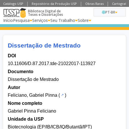
Catálogo USP
Repositório da Produção USP
Obras Raras
Cartografia
Biblioteca Digital de
PT-BR
Teses e Dissertações
Início
Pesquisa
Serviços
Seu Trabalho
Sobre
Dissertação de Mestrado
DOI
10.11606/D.87.2017.tde-21022017-113927
Documento
Dissertação de Mestrado
Autor
Feliciano, Gabriel Pinna
(
)
Nome completo
Gabriel Pinna Feliciano
Unidade da USP
Biotecnologia (EP/IB/ICB/IQ/Butantã/IPT)