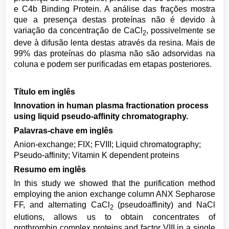
e C4b Binding Protein. A análise das frações mostra
que a presença destas proteínas não é devido à
variação da concentração de CaCl
, possivelmente se
2
deve à difusão lenta destas através da resina. Mais de
99% das proteínas do plasma não são adsorvidas na
coluna e podem ser purificadas em etapas posteriores.
Título em inglês
Innovation in human plasma fractionation process
using liquid pseudo-affinity chromatography.
Palavras-chave em inglês
Anion-exchange; FIX; FVIII; Liquid chromatography;
Pseudo-affinity; Vitamin K dependent proteins
Resumo em inglês
In this study we showed that the purification method
employing the anion exchange column ANX Sepharose
FF, and alternating CaCl
(pseudoaffinity) and NaCl
2
elutions, allows us to obtain concentrates of
prothrombin complex proteins and factor VIII in a single