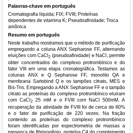
Palavras-chave em português
Cromatografia líquida; FIX; FVIII; Proteínas
dependentes de vitamina K; Pseudoafinidade; Troca
aniônica
Resumo em português
Neste trabalho mostramos que o método de purificação
empregando a coluna ANX Sepharose FF, alternando
eluições com CaCl
(pseudoafinidade) e NaCl, permite
2
obter concentrados do complexo protrombínico e do
fator VIII em uma etapa cromatográfica. Testamos as
colunas ANX e Q Sepharose FF, monolito QA e
membrana Sartobind Q e os tampões citrato, MES e
Bis-Tris. Empregando a ANX Sepharose FF e o tampão
citrato as proteínas do complexo protrombínico eluiram
com CaCl
25 mM e o FVIII com NaCl 500mM. A
2
recuperação da atividade de FVIII foi de cerca de 60%
e o fator de purificação de 220 vezes. Na fração
contendo as proteínas do complexo protrombínico
foram identificadas por espectrometria de massas a
presença de fibrinogênio, proteína C4 do complemento