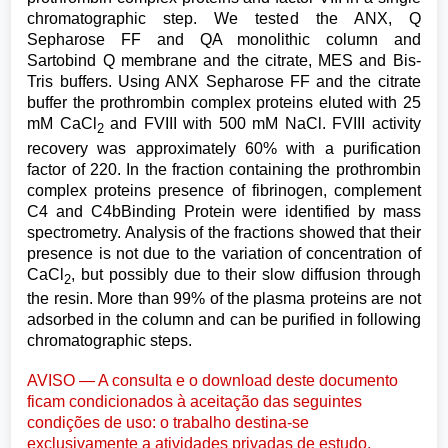
chromatographic step. We tested the ANX, Q
Sepharose FF and QA monolithic column and
Sartobind Q membrane and the citrate, MES and Bis-
Tris buffers. Using ANX Sepharose FF and the citrate
buffer the prothrombin complex proteins eluted with 25
mM CaCl
and FVIII with 500 mM NaCl. FVIII activity
2
recovery was approximately 60% with a purification
factor of 220. In the fraction containing the prothrombin
complex proteins presence of fibrinogen, complement
C4 and C4bBinding Protein were identified by mass
spectrometry. Analysis of the fractions showed that their
presence is not due to the variation of concentration of
CaCl
, but possibly due to their slow diffusion through
2
the resin. More than 99% of the plasma proteins are not
adsorbed in the column and can be purified in following
chromatographic steps.
AVISO — A consulta e o download deste documento
ficam condicionados à aceitação das seguintes
condições de uso: o trabalho destina-se
exclusivamente a atividades privadas de estudo,