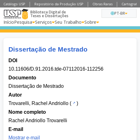
Catálogo USP
Repositório da Produção USP
Obras Raras
Cartografia
Biblioteca Digital de
PT-BR
Teses e Dissertações
Início
Pesquisa
Serviços
Seu Trabalho
Sobre
Dissertação de Mestrado
DOI
10.11606/D.91.2016.tde-07112016-112256
Documento
Dissertação de Mestrado
Autor
Trovarelli, Rachel Andriollo
(
)
Nome completo
Rachel Andriollo Trovarelli
E-mail
Mostrar e-mail