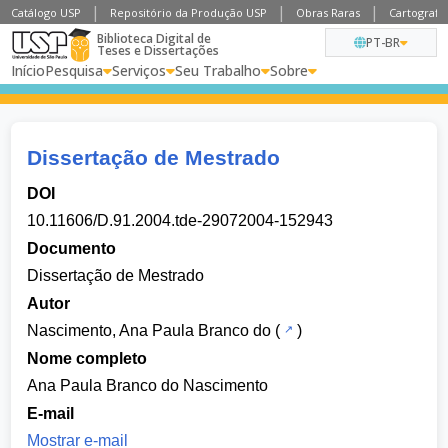
Catálogo USP
Repositório da Produção USP
Obras Raras
Cartografia
Biblioteca Digital de
PT-BR
Teses e Dissertações
Início
Pesquisa
Serviços
Seu Trabalho
Sobre
Dissertação de Mestrado
DOI
10.11606/D.91.2004.tde-29072004-152943
Documento
Dissertação de Mestrado
Autor
Nascimento, Ana Paula Branco do
(
)
Nome completo
Ana Paula Branco do Nascimento
E-mail
Mostrar e-mail