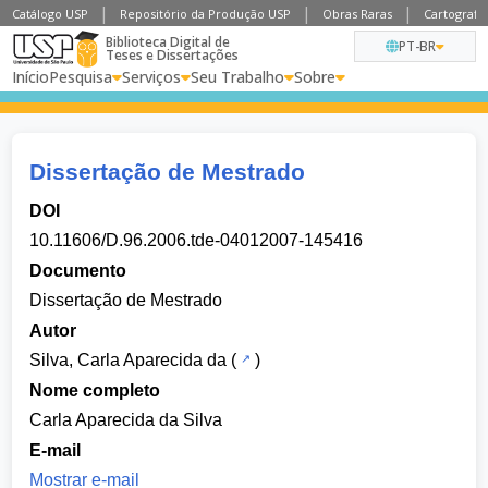
Catálogo USP
Repositório da Produção USP
Obras Raras
Cartografia
Biblioteca Digital de
PT-BR
Teses e Dissertações
Início
Pesquisa
Serviços
Seu Trabalho
Sobre
Dissertação de Mestrado
DOI
10.11606/D.96.2006.tde-04012007-145416
Documento
Dissertação de Mestrado
Autor
Silva, Carla Aparecida da
(
)
Nome completo
Carla Aparecida da Silva
E-mail
Mostrar e-mail