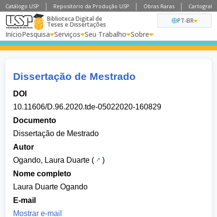
Catálogo USP
Repositório da Produção USP
Obras Raras
Cartografia
Biblioteca Digital de
PT-BR
Teses e Dissertações
Início
Pesquisa
Serviços
Seu Trabalho
Sobre
Dissertação de Mestrado
DOI
10.11606/D.96.2020.tde-05022020-160829
Documento
Dissertação de Mestrado
Autor
Ogando, Laura Duarte
(
)
Nome completo
Laura Duarte Ogando
E-mail
Mostrar e-mail