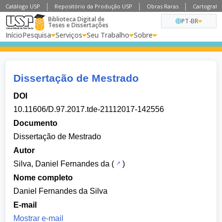
Catálogo USP
Repositório da Produção USP
Obras Raras
Cartografia
Biblioteca Digital de
PT-BR
Teses e Dissertações
Início
Pesquisa
Serviços
Seu Trabalho
Sobre
Dissertação de Mestrado
DOI
10.11606/D.97.2017.tde-21112017-142556
Documento
Dissertação de Mestrado
Autor
Silva, Daniel Fernandes da
(
)
Nome completo
Daniel Fernandes da Silva
E-mail
Mostrar e-mail