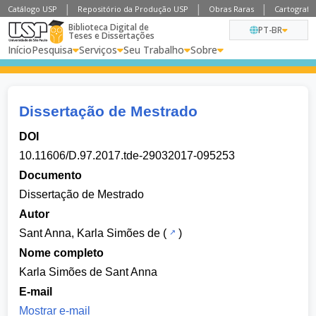
Catálogo USP
Repositório da Produção USP
Obras Raras
Cartografia
Biblioteca Digital de
PT-BR
Teses e Dissertações
Início
Pesquisa
Serviços
Seu Trabalho
Sobre
Dissertação de Mestrado
DOI
10.11606/D.97.2017.tde-29032017-095253
Documento
Dissertação de Mestrado
Autor
Sant Anna, Karla Simões de
(
)
Nome completo
Karla Simões de Sant Anna
E-mail
Mostrar e-mail