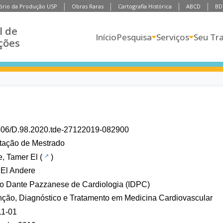
ório da Produção USP
Obras Raras
Cartografia Histórica
ABCD
BD
l de
Início
Pesquisa
Serviços
Seu Tr
ções
606/D.98.2020.tde-27122019-082900
tação de Mestrado
, Tamer El
(
)
 El Andere
uto Dante Pazzanese de Cardiologia (IDPC)
ção, Diagnóstico e Tratamento em Medicina Cardiovascular
11-01