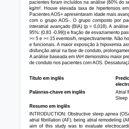
pacientes foram incluídos na análise (60% do s
kg/m². Houve elevada taxa de hipertensos e
Pacientes AOS+ apresentaram idade mais avança
com o grupo AOS-. O grupo composto por pac
interatrial avançado (BIA) (p = 0,018). A anális
95%: (0.83 -0.99)) e fração de esvaziamento pass
>= 5 e >= 15 eventos/h, respectivamente. Não ho
e funcionais. A maior exposição à hipoxemia as
disfunção atrial na fase de conduto, prolongam
A análise baseada em IAH demonstrou maior pre
de conduto nos pacientes com AOS. Dessaturação 
Título em inglês
Predic
elect
Palavras-chave em inglês
Atrial
Sleep
Resumo em inglês
INTRODUCTION: Obstructive sleep apnea (OSA) is
atrial fibrillation (AF), being atrial remodeling (
aim of this study was to evaluate electrocardi