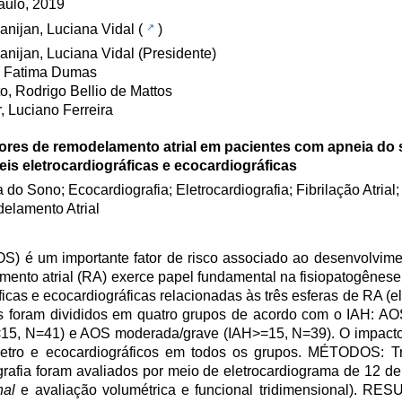
aulo, 2019
nijan, Luciana Vidal
(
)
nijan, Luciana Vidal (Presidente)
, Fatima Dumas
to, Rodrigo Bellio de Mattos
, Luciano Ferreira
tores de remodelamento atrial em pacientes com apneia do 
eis eletrocardiográficas e ecocardiográficas
 do Sono; Ecocardiografia; Eletrocardiografia; Fibrilação Atrial;
elamento Atrial
 é um importante fator de risco associado ao desenvolvimen
amento atrial (RA) exerce papel fundamental na fisiopatogênese
ficas e ecocardiográficas relacionadas às três esferas de RA (elé
s foram divididos em quatro grupos de acordo com o IAH: AO
15, N=41) e AOS moderada/grave (IAH>=15, N=39). O impact
letro e ecocardiográficos em todos os grupos. MÉTODOS: Tr
rafia foram avaliados por meio de eletrocardiograma de 12 der
nal
e avaliação volumétrica e funcional tridimensional). RE