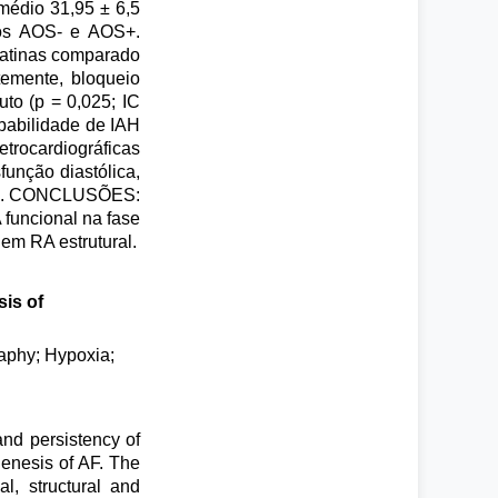
médio 31,95 ± 6,5
pos AOS- e AOS+.
tatinas comparado
emente, bloqueio
uto (p = 0,025; IC
obabilidade de IAH
etrocardiográficas
unção diastólica,
pico. CONCLUSÕES:
funcional na fase
em RA estrutural.
sis of
raphy; Hypoxia;
nd persistency of
 genesis of AF. The
l, structural and