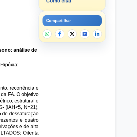
Como citar
Compartilhar
sono: análise de
 Hipóxia;
to, recorrência e
 da FA. O objetivo
trico, estrutural e
S- (IAH<5, N=21),
o de dessaturação
ezentos e quatro
ivações e de alta
SULTADOS: Oitenta