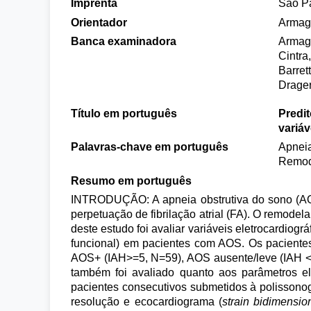
Imprenta
São P
Orientador
Armaga
Banca examinadora
Armaga
Cintra
Barret
Drager
Título em português
Predi
variáv
Palavras-chave em português
Apneia
Remod
Resumo em português
INTRODUÇÃO: A apneia obstrutiva do sono (AOS)
perpetuação de fibrilação atrial (FA). O remodel
deste estudo foi avaliar variáveis eletrocardiográ
funcional) em pacientes com AOS. Os paciente
AOS+ (IAH>=5, N=59), AOS ausente/leve (IAH <
também foi avaliado quanto aos parâmetros e
pacientes consecutivos submetidos à polissonog
resolução e ecocardiograma (
strain bidimensio