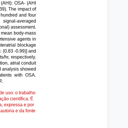
 (AHI): OSA- (AHI
9). The impact of
 hundred and four
d signal-averaged
ional) assessment.
nd mean body-mass
rtensive agents in
eratrial blockage
: (0.83 -0.99)] and
s/hr, respectively.
on, atrial conduit
ed analysis showed
tients with OSA.
R.
e uso: o trabalho
ção científica. É
a, expressa e por
autoria e da fonte