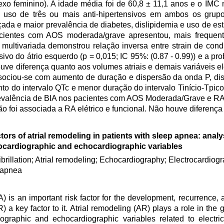
exo feminino). A idade média foi de 60,8 ± 11,1 anos e o IMC 
m uso de três ou mais anti-hipertensivos em ambos os gru
da e maior prevalência de diabetes, dislipidemia e uso de es
ientes com AOS moderada/grave apresentou, mais frequent
e multivariada demonstrou relação inversa entre strain de cond
ivo do átrio esquerdo (p = 0,015; IC 95%: (0.87 - 0.99)) e a pr
uve diferença quanto aos volumes atriais e demais variáveis el
sociou-se com aumento de duração e dispersão da onda P, disf
ento do intervalo QTc e menor duração do intervalo Tinício-T
valência de BIA nos pacientes com AOS Moderada/Grave e RA 
foi associada a RA elétrico e funcional. Não houve diferença 
tors of atrial remodeling in patients with sleep apnea: analy
rocardiographic and echocardiographic variables
 fibrillation; Atrial remodeling; Echocardiography; Electrocardiog
 apnea
 an important risk factor for the development, recurrence, a
AR) a key factor to it. Atrial remodeling (AR) plays a role in the
ographic and echocardiographic variables related to electrica