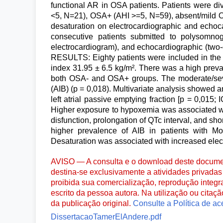
functional AR in OSA patients. Patients were d
<5, N=21), OSA+ (AHI >=5, N=59), absent/mild 
desaturation on electrocardiographic and echo
consecutive patients submitted to polysomnog
electrocardiogram), and echocardiographic (two-
RESULTS: Eighty patients were included in th
index 31.95 ± 6.5 kg/m². There was a high preval
both OSA- and OSA+ groups. The moderate/seve
(AIB) (p = 0,018). Multivariate analysis showed a
left atrial passive emptying fraction [p = 0,015; 
Higher exposure to hypoxemia was associated with
disfunction, prolongation of QTc interval, and 
higher prevalence of AIB in patients with M
Desaturation was associated with increased elect
AVISO — A consulta e o download deste documen
destina-se exclusivamente a atividades privadas 
proibida sua comercialização, reprodução integr
escrito da pessoa autora. Na utilização ou citaç
da publicação original.
Consulte a Política de ac
DissertacaoTamerElAndere.pdf