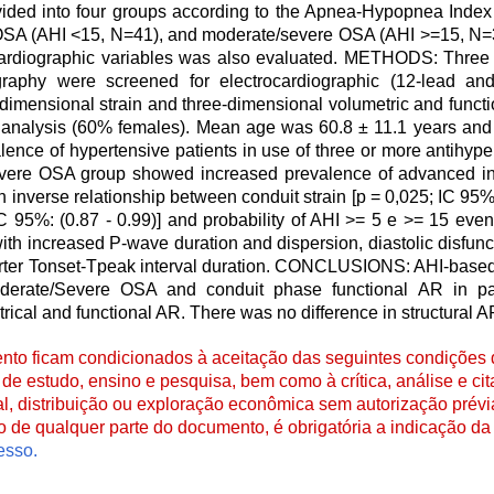
ivided into four groups according to the Apnea-Hypopnea Index
OSA (AHI <15, N=41), and moderate/severe OSA (AHI >=15, N=3
cardiographic variables was also evaluated. METHODS: Three
raphy were screened for electrocardiographic (12-lead an
dimensional strain and three-dimensional volumetric and funct
e analysis (60% females). Mean age was 60.8 ± 11.1 years a
ence of hypertensive patients in use of three or more antihype
re OSA group showed increased prevalence of advanced int
n inverse relationship between conduit strain [p = 0,025; IC 95%
IC 95%: (0.87 - 0.99)] and probability of AHI >= 5 e >= 15 event
 increased P-wave duration and dispersion, diastolic disfuncti
shorter Tonset-Tpeak interval duration. CONCLUSIONS: AHI-bas
oderate/Severe OSA and conduit phase functional AR in pa
rical and functional AR. There was no difference in structural A
to ficam condicionados à aceitação das seguintes condições d
de estudo, ensino e pesquisa, bem como à crítica, análise e cita
al, distribuição ou exploração econômica sem autorização prévi
ão de qualquer parte do documento, é obrigatória a indicação da 
esso.