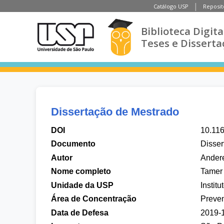
Catálogo USP
Reposit
Biblioteca Digita
Teses e Disserta
Dissertação de Mestrado
DOI
10.11
Documento
Disser
Autor
Andere
Nome completo
Tamer
Unidade da USP
Instit
Área de Concentração
Preven
Data de Defesa
2019-