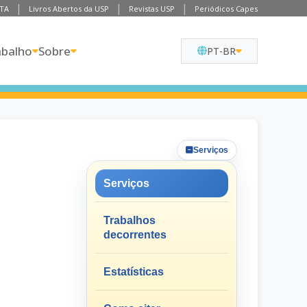
TA
Livros Abertos da USP
Revistas USP
Periódicos Capes
abalho
Sobre
PT-BR
Serviços
Serviços
Trabalhos
decorrentes
Estatísticas