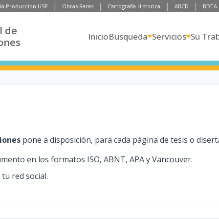
 la Produccion USP
Obras Raras
Cartografia Historica
ABCD
BDTA
l de
Inicio
Busqueda
Servicios
Su Tra
iones
ciones
pone a disposición, para cada página de tesis o disert
cumento en los formatos ISO, ABNT, APA y Vancouver.
tu red social.