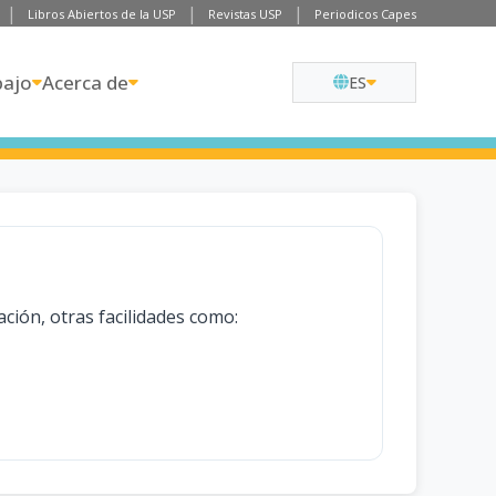
Libros Abiertos de la USP
Revistas USP
Periodicos Capes
bajo
Acerca de
ES
ación, otras facilidades como: