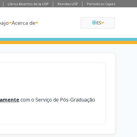
Libros Abiertos de la USP
Revistas USP
Periodicos Capes
bajo
Acerca de
ES
tamente
com o Serviço de Pós-Graduação