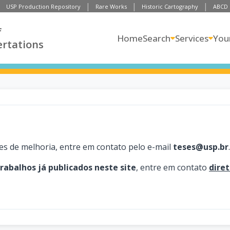
USP Production Repository
Rare Works
Historic Cartography
ABCD
f
Home
Search
Services
You
ertations
es de melhoria, entre em contato pelo e-mail
teses@usp.br
.
trabalhos já publicados neste site
, entre em contato
dire