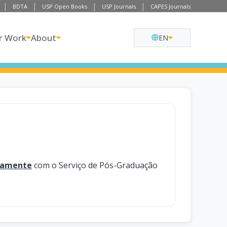
BDTA
USP Open Books
USP Journals
CAPES Journals
r Work
About
EN
tamente
com o Serviço de Pós-Graduação