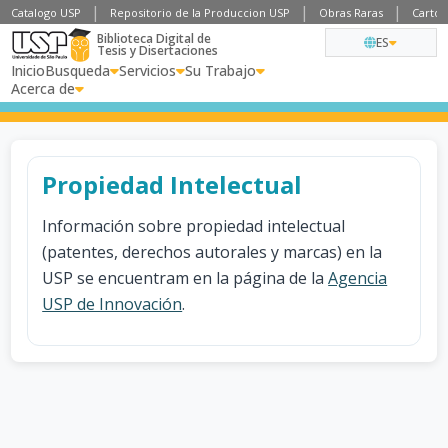
Catalogo USP
Repositorio de la Produccion USP
Obras Raras
Cartog
Biblioteca Digital de
ES
Tesis y Disertaciones
Inicio
Busqueda
Servicios
Su Trabajo
Acerca de
Propiedad Intelectual
Información sobre propiedad intelectual
(patentes, derechos autorales y marcas) en la
USP se encuentram en la página de la
Agencia
USP de Innovación
.